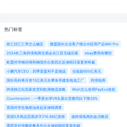
热门标签
收汇结汇汇率怎么确定
微盟面向企业客户推出AI应用产品WAI Pro
2024长三角跨境电商交易会在江苏无锡启幕
ebay费用有哪些
欧盟对华钢丝绳和钢缆作出第四次反倾销日落复审终裁
小鹏汽车CEO：四季度盈利不是挑战
估值超600亿美元
国轩高科将斥资13亿美元在摩洛哥建造电池工厂
跨境电商
跨境独立站卖家发货到欧洲物流攻略
Wish怎么使用PayEco收款
Counterpoint：一季度全球VR头显出货量同比下降29%
英国对华生物柴油发起反倾销调查
英国5月商品贸易赤字216.88亿英镑
做跨境电商的血泪教训
墨西哥对华陶瓷餐具作出反倾销期间复审初裁