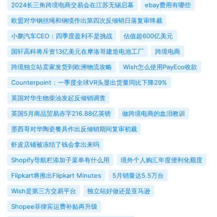
2024长三角跨境电商交易会在江苏无锡启幕
ebay费用有哪些
欧盟对华钢丝绳和钢缆作出第四次反倾销日落复审终裁
小鹏汽车CEO：四季度盈利不是挑战
估值超600亿美元
国轩高科将斥资13亿美元在摩洛哥建造电池工厂
跨境电商
跨境独立站卖家发货到欧洲物流攻略
Wish怎么使用PayEco收款
Counterpoint：一季度全球VR头显出货量同比下降29%
英国对华生物柴油发起反倾销调查
英国5月商品贸易赤字216.88亿英镑
做跨境电商的血泪教训
墨西哥对华陶瓷餐具作出反倾销期间复审初裁
虾皮店铺被冻结了钱会拿出来吗
Shopify导航栏添加子菜单有什么用
境外个人购汇年度便利化额度
Flipkart将推出Flipkart Minutes
5月销量达5.5万台
Wish是第三方交易平台
独立站好做还是亚马逊
Shopee菲律宾运费补贴再升级